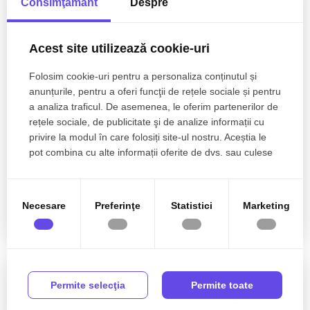
Consimţământ
Despre
Acest site utilizează cookie-uri
Folosim cookie-uri pentru a personaliza conținutul și
anunțurile, pentru a oferi funcţii de rețele sociale și pentru
a analiza traficul. De asemenea, le oferim partenerilor de
rețele sociale, de publicitate şi de analize informații cu
privire la modul în care folosiți site-ul nostru. Aceștia le
4.500€
Bucuresti, Herastrau
pot combina cu alte informații oferite de dvs. sau culese
în urma folosirii serviciilor lor.
Penthouse WOW în Herăstrău | Terasă Panoramică
de 100 mp | 2 locuri parcare
Necesare
Preferinţe
Statistici
Marketing
4 camere
3 bai
121.70mp
Etaj 4/6
Permite selecţia
Permite toate