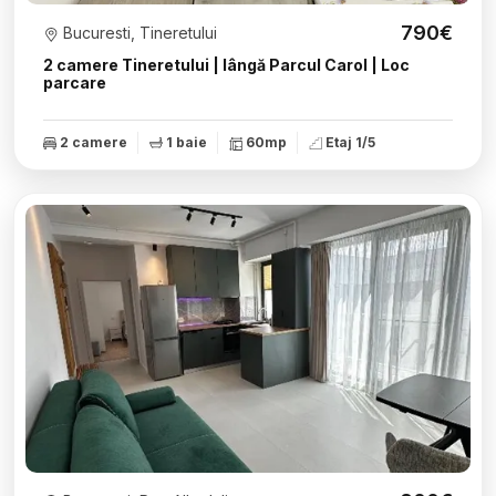
790€
Bucuresti, Tineretului
2 camere Tineretului | lângă Parcul Carol | Loc
parcare
2 camere
1 baie
60mp
Etaj 1/5