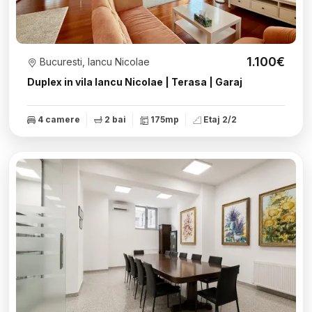
1.100€
Bucuresti, Iancu Nicolae
Duplex in vila Iancu Nicolae | Terasa | Garaj
4 camere
2 bai
175mp
Etaj 2/2