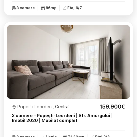
3 camere
86mp
Etaj 6/7
159.900€
Popesti-Leordeni, Central
3 camere – Popești-Leordeni | Str. Amurgului |
Imobil 2020 | Mobilat complet
3 camere
1 baie
71.20mp
Etaj 2/3