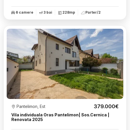
6 camere
3 bai
228mp
Parter/2
379.000€
Pantelimon, Est
Vila individuala Oras Pantelimon| Sos.Cernica |
Renovata 2025