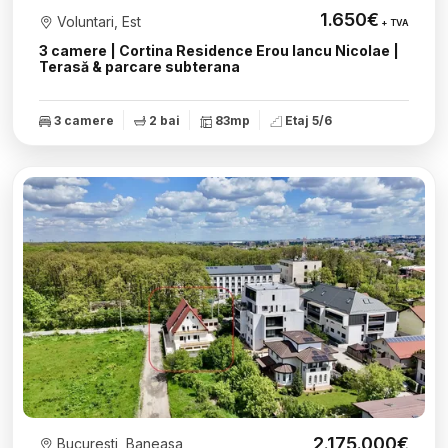
1.650€
Voluntari, Est
+ TVA
3 camere | Cortina Residence Erou Iancu Nicolae |
Terasă & parcare subterana
3 camere
2 bai
83mp
Etaj 5/6
2.175.000€
Bucuresti, Baneasa