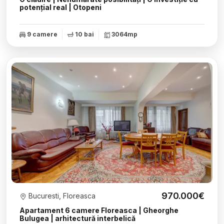
potențial real | Otopeni
9 camere
10 bai
3064mp
970.000€
Bucuresti, Floreasca
Apartament 6 camere Floreasca | Gheorghe
Bulugea | arhitectură interbelică