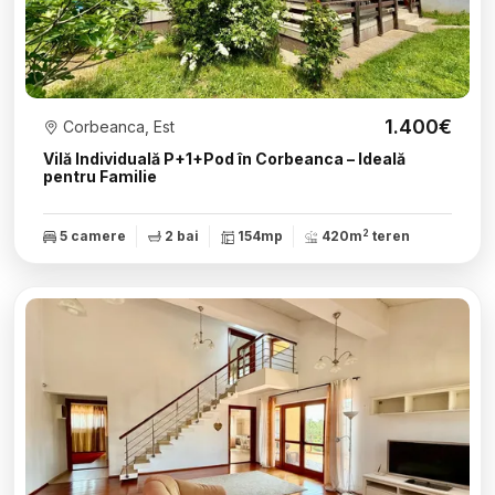
1.400€
Corbeanca, Est
Vilă Individuală P+1+Pod în Corbeanca – Ideală
pentru Familie
2
5 camere
2 bai
154mp
420m
teren