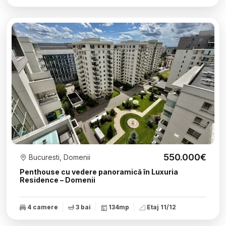
550.000€
Bucuresti, Domenii
Penthouse cu vedere panoramică în Luxuria
Residence – Domenii
4 camere
3 bai
134mp
Etaj 11/12