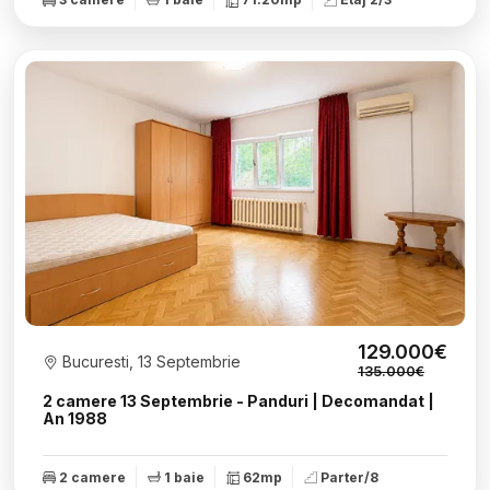
129.000€
Bucuresti, 13 Septembrie
135.000€
2 camere 13 Septembrie - Panduri | Decomandat |
An 1988
2 camere
1 baie
62mp
Parter/8