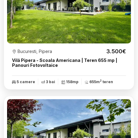
3.500€
Bucuresti, Pipera
Vilă Pipera - Scoala Americana | Teren 655 mp |
Panouri Fotovoltaice
2
5 camere
3 bai
158mp
655m
teren