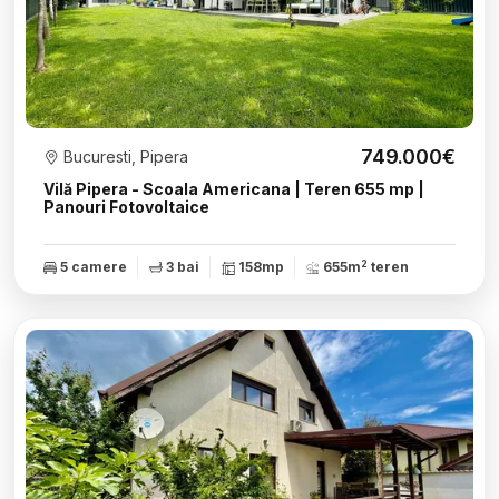
749.000€
Bucuresti, Pipera
Vilă Pipera - Scoala Americana | Teren 655 mp |
Panouri Fotovoltaice
2
5 camere
3 bai
158mp
655m
teren