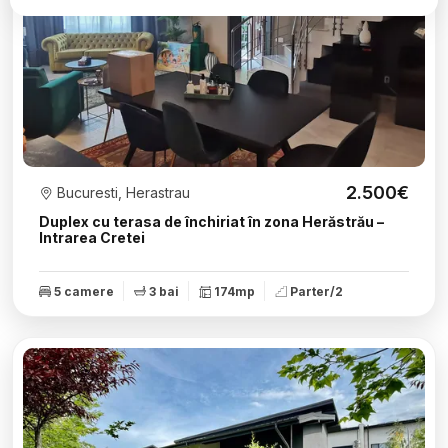
2.500€
Bucuresti, Herastrau
Duplex cu terasa de închiriat în zona Herăstrău –
Intrarea Cretei
5 camere
3 bai
174mp
Parter/2