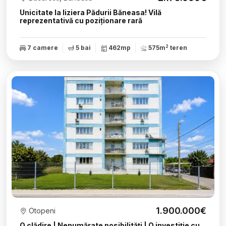
Unicitate la liziera Pădurii Băneasa! Vilă
reprezentativă cu poziționare rară
2
7 camere
5 bai
462mp
575m
teren
1.900.000€
Otopeni
O clădire | Nenumărate posibilități | O investiție cu