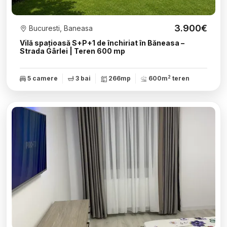
3.900€
Bucuresti, Baneasa
Vilă spațioasă S+P+1 de închiriat în Băneasa –
Strada Gârlei | Teren 600 mp
2
5 camere
3 bai
266mp
600m
teren