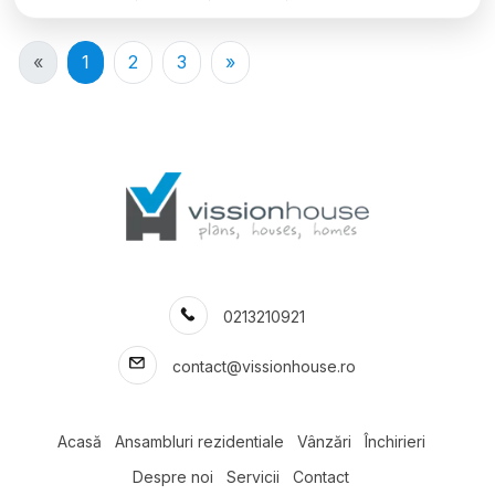
«
1
2
3
»
0213210921
contact@vissionhouse.ro
Acasă
Ansambluri rezidentiale
Vânzări
Închirieri
Despre noi
Servicii
Contact