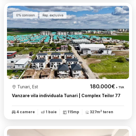
0% comision
Rep. exclusiva
180.000€
Tunari, Est
+ TVA
Vanzare vila individuala Tunari | Complex Teilor 77
2
4 camere
1 baie
115mp
327m
teren