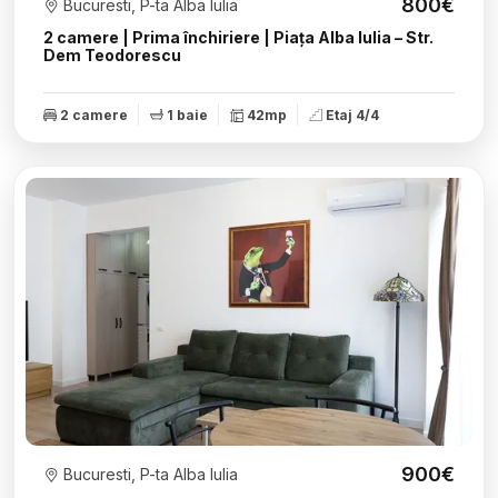
800€
Bucuresti, P-ta Alba Iulia
2 camere | Prima închiriere | Piața Alba Iulia – Str.
Dem Teodorescu
2 camere
1 baie
42mp
Etaj 4/4
900€
Bucuresti, P-ta Alba Iulia