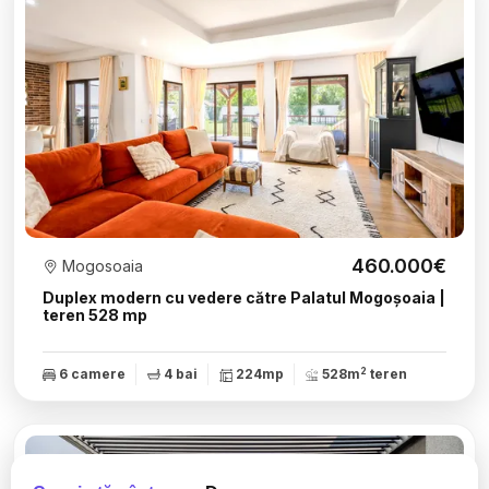
460.000€
Mogosoaia
Duplex modern cu vedere către Palatul Mogoșoaia |
teren 528 mp
2
6 camere
4 bai
224mp
528m
teren
Rep. exclusiva