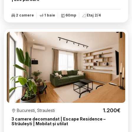
2 camere
1 baie
60mp
Etaj 2/4
1.200€
Bucuresti, Straulesti
3 camere decomandat | Escape Residence –
Străulești | Mobilat și utilat