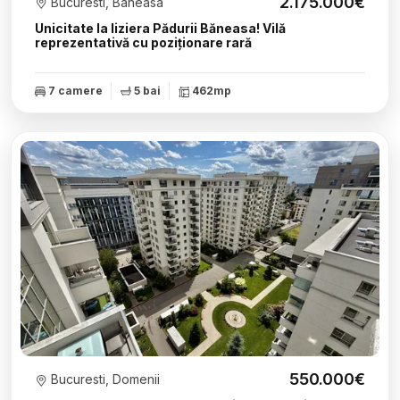
2.175.000€
Bucuresti, Baneasa
Unicitate la liziera Pădurii Băneasa! Vilă
reprezentativă cu poziționare rară
7 camere
5 bai
462mp
550.000€
Bucuresti, Domenii