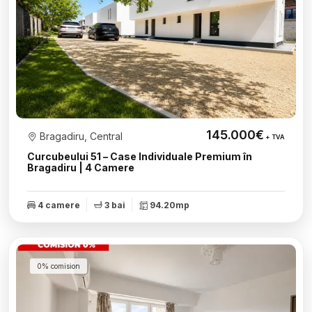
145.000€
Bragadiru, Central
+ TVA
Curcubeului 51 – Case Individuale Premium în
Bragadiru | 4 Camere
4 camere
3 bai
94.20mp
0% comision