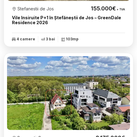
155.000€
Stefanestii de Jos
+ TVA
Vile Insiruite P+1 în Ștefăneștii de Jos – GreenDale
Residence 2026
4 camere
3 bai
103mp