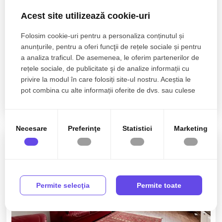
Acest site utilizează cookie-uri
Folosim cookie-uri pentru a personaliza conținutul și
anunțurile, pentru a oferi funcţii de rețele sociale și pentru
135.000€
Bucuresti, Cismigiu
a analiza traficul. De asemenea, le oferim partenerilor de
Studio premium | vedere la Parcul Cișmigiu |
rețele sociale, de publicitate şi de analize informații cu
Complet renovat
privire la modul în care folosiți site-ul nostru. Aceștia le
pot combina cu alte informații oferite de dvs. sau culese
în urma folosirii serviciilor lor.
1 camera
1 baie
34mp
Necesare
Preferinţe
Statistici
Marketing
0% comision
Rep. exclusiva
Permite selecţia
Permite toate