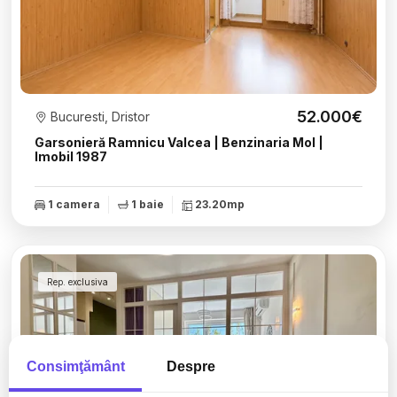
52.000€
Bucuresti, Dristor
Garsonieră Ramnicu Valcea | Benzinaria Mol |
Imobil 1987
1 camera
1 baie
23.20mp
Rep. exclusiva
Consimţământ
Despre