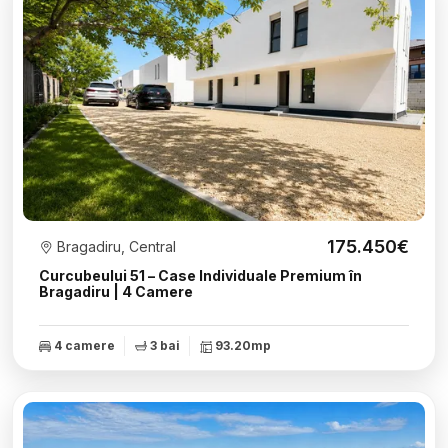
175.450€
Bragadiru, Central
Curcubeului 51 – Case Individuale Premium în
Bragadiru | 4 Camere
4 camere
3 bai
93.20mp