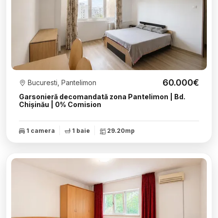
60.000€
Bucuresti, Pantelimon
Garsonieră decomandată zona Pantelimon | Bd.
Chișinău | 0% Comision
1 camera
1 baie
29.20mp