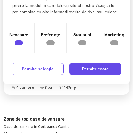
privire la modul în care folosiți site-ul nostru. Aceștia le
pot combina cu alte informații oferite de dvs. sau culese
în urma folosirii serviciilor lor.
Necesare
Preferinţe
Statistici
Marketing
285.000€
Corbeanca, Central
Urban Concept Corbeanca – Vile finalizate cu
Permite selecţia
Permite toate
arhitectura in stil mediteranean - Casa F
4 camere
3 bai
147mp
Zone de top case de vanzare
Case de vanzare in Corbeanca Central