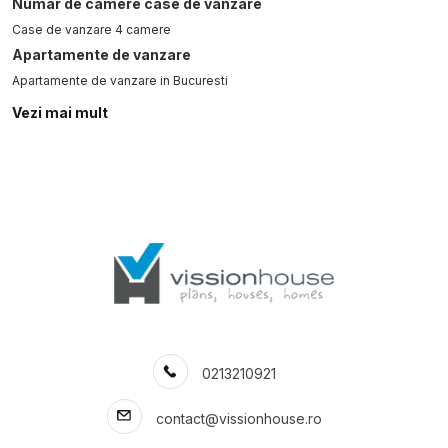
Numar de camere case de vanzare
Case de vanzare 4 camere
Apartamente de vanzare
Apartamente de vanzare in Bucuresti
Apartamente de vanzare in Bucuresti Floreasca
Vezi mai mult
Apartamente de vanzare in Bucuresti P-ta Alba Iulia
Apartamente de vanzare in Bucuresti 13 Septembrie
Apartamente de vanzare in Bucuresti Herastrau
Apartamente de vanzare in Bucuresti Cismigiu
Apartamente de vanzare in Bucuresti Unirii
Apartamente de vanzare in Bucuresti Pipera
Apartamente de vanzare in Bucuresti Ghencea
Apartamente de vanzare in Bucuresti Militari
Case de vanzare
Case de vanzare in Bucuresti
Case de vanzare in Balotesti Central
0213210921
Case de vanzare in Corbeanca
contact@vissionhouse.ro
Case de vanzare in Bucuresti Pipera
Case de vanzare in Snagov Est