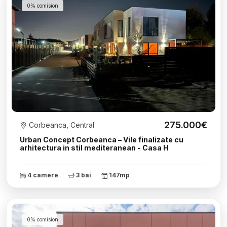
0% comision
275.000€
Corbeanca, Central
Urban Concept Corbeanca – Vile finalizate cu
arhitectura in stil mediteranean - Casa H
4 camere
3 bai
147mp
0% comision