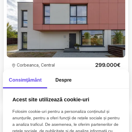
299.000€
Corbeanca, Central
Urban Concept Corbeanca – Vile finalizate cu
arhitectura in stil mediteranean - Casa J
Consimţământ
Despre
4 camere
3 bai
138mp
Acest site utilizează cookie-uri
Folosim cookie-uri pentru a personaliza conținutul și
anunțurile, pentru a oferi funcţii de rețele sociale și pentru
0% comision
a analiza traficul. De asemenea, le oferim partenerilor de
rețele sociale, de publicitate şi de analize informații cu