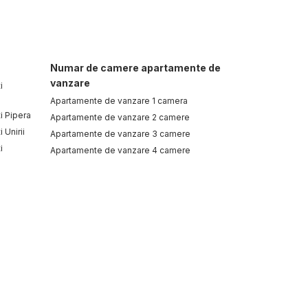
Numar de camere apartamente de
vanzare
i
Apartamente de vanzare 1 camera
i Pipera
Apartamente de vanzare 2 camere
 Unirii
Apartamente de vanzare 3 camere
i
Apartamente de vanzare 4 camere
 Vatra
Spatii birouri de vanzare
Spatii birouri de vanzare in Otopeni
an
Spatii birouri de vanzare in Otopeni