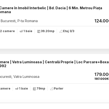
Camere în Imobil Interbelic | Bd. Dacia | 6 Min. Metrou Piața
omana
124.0
Bucuresti, P-ta Romana
2 camere
1 baie
39.20mp
Etaj 3/3
mere | Vatra Luminoasa | Centrală Proprie | Loc Parcare+Boxa
1992
179.0
curesti, Vatra Luminoasa
197.000€
camere
1 baie
79mp
Parter