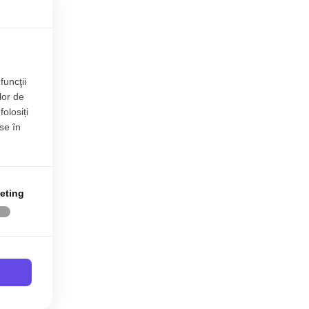
ii
00€
funcţii
lor de
folosiți
se în
eting
00€