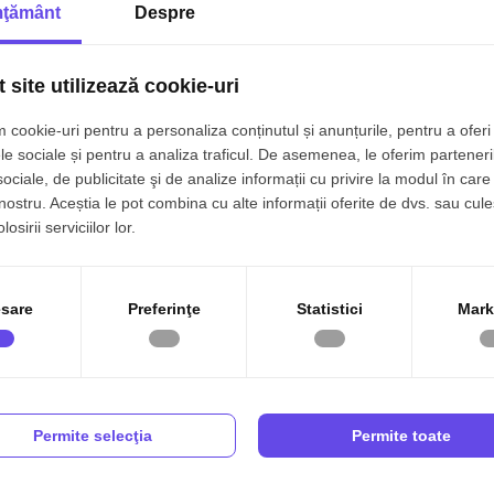
ţământ
Despre
Penthouse cu vedere panoramică în Luxuria Residence – Domen
 site utilizează cookie-uri
550.0
Bucuresti, Domenii
 cookie-uri pentru a personaliza conținutul și anunțurile, pentru a oferi 
4 camere
3 bai
134mp
Etaj 11/12
le sociale și pentru a analiza traficul. De asemenea, le oferim parteneri
sociale, de publicitate şi de analize informații cu privire la modul în care 
 nostru. Aceștia le pot combina cu alte informații oferite de dvs. sau cule
osirii serviciilor lor.
rsonieră decomandată zona Pantelimon | Bd. Chișinău | 0%
mision
sare
Preferinţe
Statistici
Mark
60.0
Bucuresti, Pantelimon
 camera
1 baie
29.20mp
Etaj 8/11
Permite selecţia
Permite toate