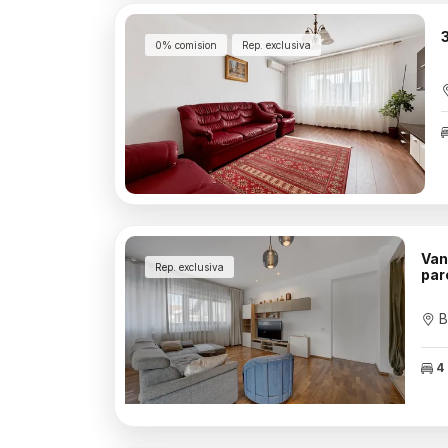
0% comision
Rep. exclusiva
Van
Rep. exclusiva
par
B
4