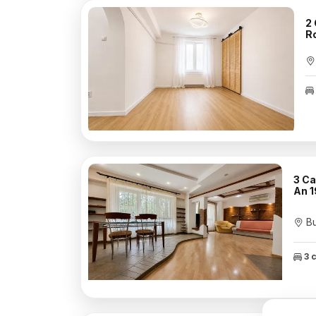
2 
R
3 Ca
An 
Bu
3 