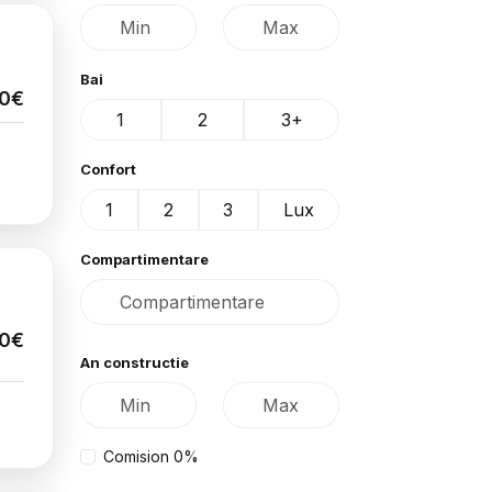
Bai
00€
1
2
3+
Confort
1
2
3
Lux
Compartimentare
00€
An constructie
Comision 0%