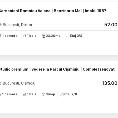
Garsonieră Ramnicu Valcea | Benzinaria Mol | Imobil 1987
52.0
Bucuresti, Dristor
1 camera
1 baie
23.20mp
Etaj 3/8
Studio premium | vedere la Parcul Cișmigiu | Complet renovat
135.0
Bucuresti, Cismigiu
1 camera
1 baie
34mp
Etaj 2/8