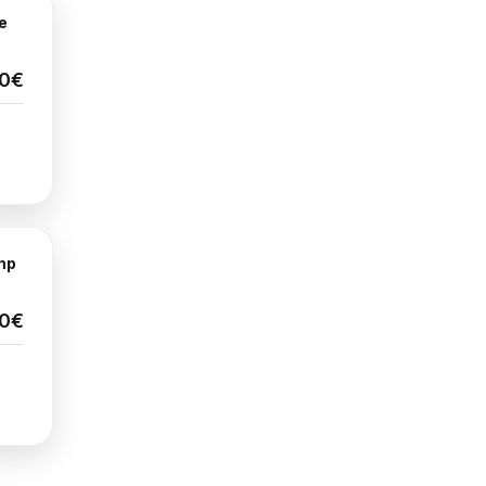
re
0€
mp
00€