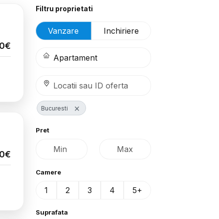
Filtru proprietati
Vanzare
Inchiriere
00€
×
Bucuresti
Pret
00€
Camere
1
2
3
4
5+
Suprafata