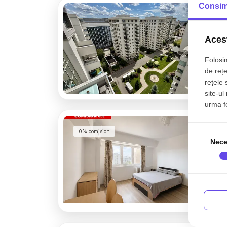
Consim
Acest
Folosim
de rețe
rețele 
site-ul
urma fol
Ga
0% comision
Co
Nece
1