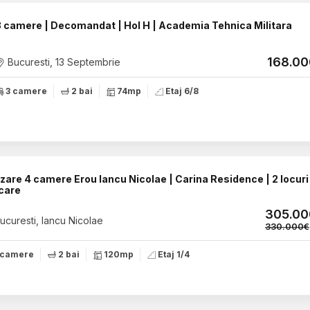
3 camere | Decomandat | Hol H | Academia Tehnica Militara
168.0
Bucuresti, 13 Septembrie
3 camere
2 bai
74mp
Etaj 6/8
zare 4 camere Erou Iancu Nicolae | Carina Residence | 2 locuri
care
305.0
ucuresti, Iancu Nicolae
330.000€
 camere
2 bai
120mp
Etaj 1/4