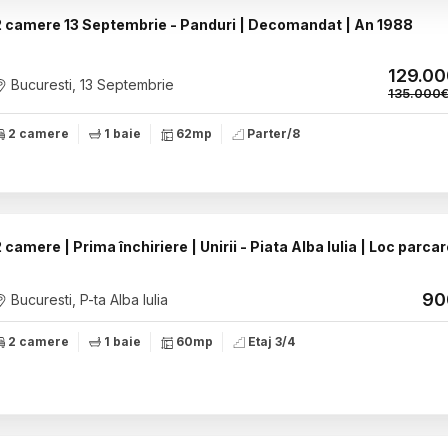
2 camere 13 Septembrie - Panduri | Decomandat | An 1988
129.0
Bucuresti, 13 Septembrie
135.000
2 camere
1 baie
62mp
Parter/8
 camere | Prima închiriere | Unirii - Piata Alba Iulia | Loc parca
90
Bucuresti, P-ta Alba Iulia
2 camere
1 baie
60mp
Etaj 3/4