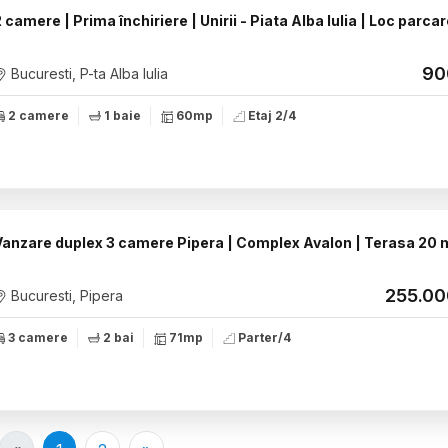
 camere | Prima închiriere | Unirii - Piata Alba Iulia | Loc parca
90
Bucuresti, P-ta Alba Iulia
2 camere
1 baie
60mp
Etaj 2/4
Vanzare duplex 3 camere Pipera | Complex Avalon | Terasa 20 
255.0
Bucuresti, Pipera
3 camere
2 bai
71mp
Parter/4