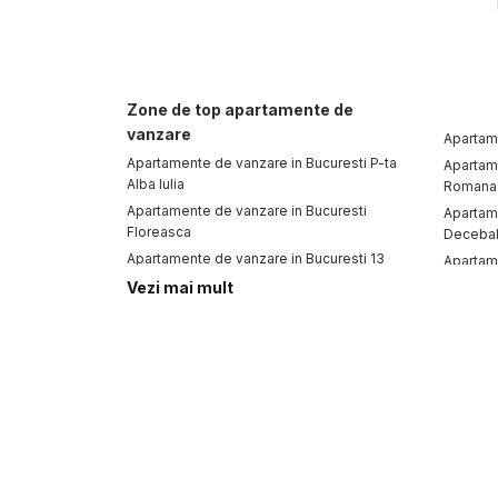
Zone de top apartamente de
vanzare
Apartame
Apartamente de vanzare in Bucuresti P-ta
Apartame
Alba Iulia
Romana
Apartamente de vanzare in Bucuresti
Apartam
Floreasca
Deceba
Apartamente de vanzare in Bucuresti 13
Apartam
Septembrie
Baneas
Vezi mai mult
Apartamente de vanzare in Bucuresti
Apartame
Herastrau
Apartamente de vanzare in Bucuresti
Pantelimon
Apartamente de vanzare
Case d
Apartamente de vanzare in Bucuresti
Case de 
Apartamente de vanzare in Bucuresti 13
Case de 
Septembrie
Case de