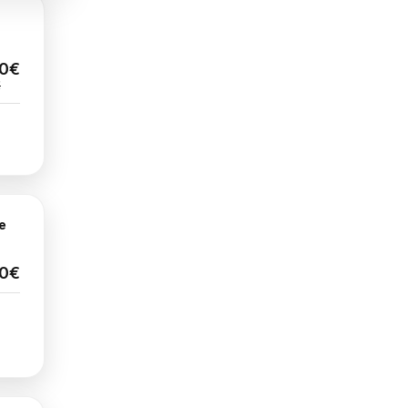
00€
€
re
0€