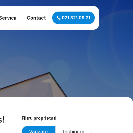
Servicii
Contact
021.321.09.21
s!
Filtru proprietati
Vanzare
Inchiriere