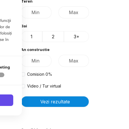
Teren
funcţii
Bai
lor de
folosiți
1
2
3+
se în
An constructie
eting
Comision 0%
Video / Tur virtual
Vezi rezultate