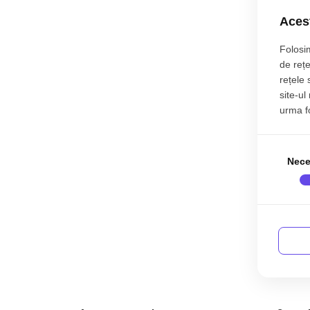
Acest
Folosim
de rețe
rețele 
site-ul
urma fol
Nece