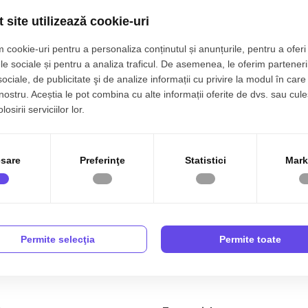
 site utilizează cookie-uri
 cookie-uri pentru a personaliza conținutul și anunțurile, pentru a oferi 
le sociale și pentru a analiza traficul. De asemenea, le oferim parteneri
sociale, de publicitate şi de analize informații cu privire la modul în care 
 nostru. Aceștia le pot combina cu alte informații oferite de dvs. sau cule
osirii serviciilor lor.
sare
Preferinţe
Statistici
Mark
Permite selecţia
Permite toate