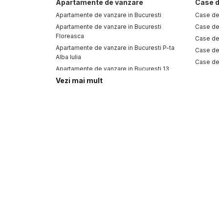
Apartamente de vanzare
Case d
Apartamente de vanzare in Bucuresti
Case de 
Apartamente de vanzare in Bucuresti
Case de 
Floreasca
Case de
Apartamente de vanzare in Bucuresti P-ta
Case de 
Alba Iulia
Case de
Apartamente de vanzare in Bucuresti 13
Case de
Septembrie
Vezi mai mult
Case de 
Apartamente de vanzare in Bucuresti
Case de
Herastrau
Case de 
Apartamente de vanzare in Bucuresti
Cismigiu
Case de
Apartamente de vanzare in Bucuresti Unirii
Apartamente de vanzare in Bucuresti Pipera
Apartamente de vanzare in Bucuresti
Ghencea
Apartamente de vanzare in Bucuresti Militari
Spatii comerciale de vanzare
Spatii comerciale de vanzare in Bucuresti
Spatii comerciale de vanzare in Bucuresti