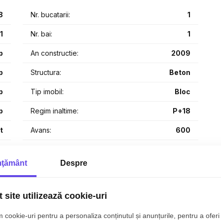
8
Nr. bucatarii:
1
1
Nr. bai:
1
p
An constructie:
2009
 restaurante
p
Structura:
Beton
cebal
p
Tip imobil:
Bloc
un spațiu modern, bine conectat la oraș, într-un complex
p
Regim inaltime:
P+18
t
Avans:
600
1
Garantie:
600
ţământ
Despre
8
 site utilizează cookie-uri
 cookie-uri pentru a personaliza conținutul și anunțurile, pentru a oferi 
Canalizare
Gaz