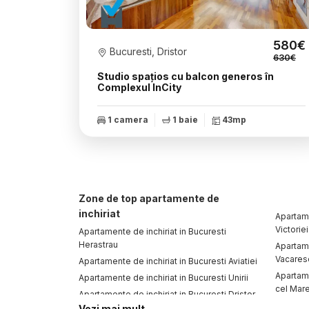
580€
Bucuresti, Dristor
630€
Studio spațios cu balcon generos în
Complexul InCity
1 camera
1 baie
43mp
Zone de top apartamente de
inchiriat
Apartame
Victoriei
Apartamente de inchiriat in Bucuresti
Herastrau
Apartame
Vacares
Apartamente de inchiriat in Bucuresti Aviatiei
Apartame
Apartamente de inchiriat in Bucuresti Unirii
cel Mar
Apartamente de inchiriat in Bucuresti Dristor
Apartame
Vezi mai mult