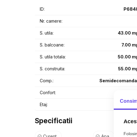
ID:
P684
Facilități și puncte de interes în apropiere:
Nr. camere:
Metrou Dristor – 9 minute de mers pe jos
S. utila:
43.00 m
București Mall – Vitan, supermarketuri, cafenele și
S. balcoane:
7.00 m
Acces rapid către Piața Alba Iulia și Bulevardul De
S. utila totala:
50.00 m
Locuința este perfectă pentru cei care își doresc 
S. construita:
55.00 m
rezidențial sigur și bine întreținut.
Comp.:
Semidecomanda
Confort:
Consim
Etaj:
Etaj 
Specificatii
Acest
Folosim
Curent
Apa