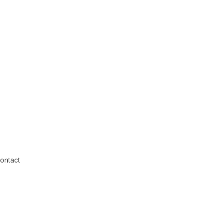
i Kiseleff
i Pipera
 Central
ontact