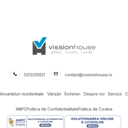
or
Tineretului
nte de inchiriat in Bucuresti Pipera
e inchiriat
Spatii birouri de inchiriat
inchiriat in Bucuresti
Spatii birouri de inchiriat in Bucuresti
inchiriat in Bucuresti Pipera
Spatii birouri de inchiriat in Bucurest
inchiriat in Otopeni
Spatii birouri de inchiriat in Bucurest
inchiriat in Otopeni Central
Spatii birouri de inchiriat in Voluntari
inchiriat in Voluntari
Spatii birouri de inchiriat in Voluntari
nchiriat in Voluntari Est
inchiriat in Buftea
inchiriat in Buftea Est
0213210921
contact@vissionhouse.ro
inchiriat in Corbeanca
inchiriat in Corbeanca Est
Ansambluri rezidentiale
Vânzări
Închirieri
Despre noi
Servicii
C
ANPC
Politica de Confidentialitate
Politica de Cookie