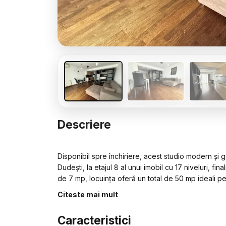
Descriere
Disponibil spre închiriere, acest studio modern și 
Dudești, la etajul 8 al unui imobil cu 17 niveluri, fi
de 7 mp, locuința oferă un total de 50 mp ideali p
Citeste mai mult
Compartimentarea este practică și aerisită, cu buc
beneficiază de lumină naturală din plin și acces di
Caracteristici
pentru confort în sezonul cald și beneficiază de înc