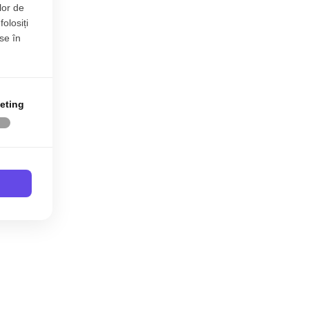
lor de
folosiți
se în
eting