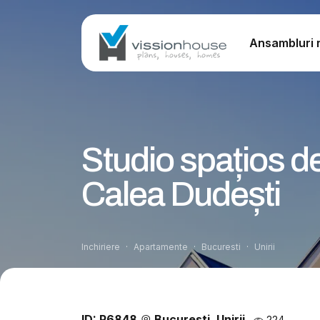
Ansambluri r
Studio spațios de
Calea Dudești
Inchiriere
Apartamente
Bucuresti
Unirii
ID: P6848
Bucuresti, Unirii
224