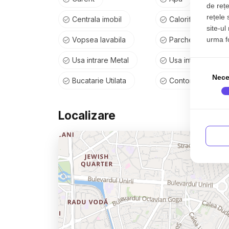
de rețe
rețele 
Centrala imobil
Calorifere
site-ul
urma fol
Vopsea lavabila
Parchet
Usa intrare Metal
Usa interior Celul
Nece
Bucatarie Utilata
Contor gaz
Localizare