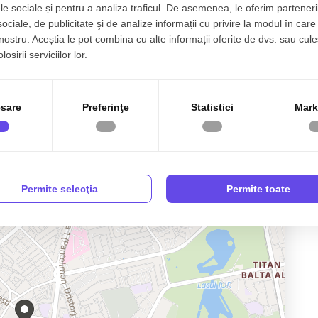
le sociale și pentru a analiza traficul. De asemenea, le oferim parteneri
sociale, de publicitate şi de analize informații cu privire la modul în care 
Aer conditionat
Izolatie Exterior
 nostru. Aceștia le pot combina cu alte informații oferite de dvs. sau cule
osirii serviciilor lor.
Gresie
Ferestre PVC
are
Terasa
Bucatarie Mobilata
sare
Preferinţe
Statistici
Mark
Complet mobilat
Lift
Permite selecţia
Permite toate