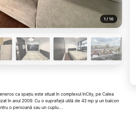
1 / 10
generos ca spațiu este situat în complexul InCity, pe Calea
nalizat în anul 2009. Cu o suprafață utilă de 43 mp și un balcon
entru o persoană sau un cuplu.
ătărie open-space integrată în zona de zi, spațiu ce
rect către balcon. Apartamentul este dotat cu aer condiționat
ălzire centralizată de bloc.