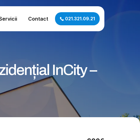
Servicii
Contact
021.321.09.21
idențial InCity –