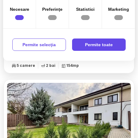
Necesare
Preferinţe
Statistici
Marketing
1.400€
Corbeanca, Est
Vilă Individuală P+1+Pod în Corbeanca – Ideală
Permite selecţia
Permite toate
pentru Familie
5 camere
2 bai
154mp