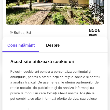
850€
Buftea, Est
950€
Vilă P+1 Buftea | 150 mp utili | Teren 992 mp | Curte
Consimţământ
Despre
amenajată
5 camere
2 bai
150mp
Acest site utilizează cookie-uri
Folosim cookie-uri pentru a personaliza conținutul și
anunțurile, pentru a oferi funcţii de rețele sociale și pentru
a analiza traficul. De asemenea, le oferim partenerilor de
rețele sociale, de publicitate şi de analize informații cu
privire la modul în care folosiți site-ul nostru. Aceștia le
pot combina cu alte informații oferite de dvs. sau culese
în urma folosirii serviciilor lor.