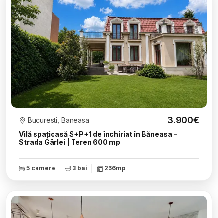
3.900€
Bucuresti, Baneasa
Vilă spațioasă S+P+1 de închiriat în Băneasa –
Strada Gârlei | Teren 600 mp
5 camere
3 bai
266mp