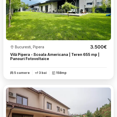
3.500€
Bucuresti, Pipera
Vilă Pipera - Scoala Americana | Teren 655 mp |
Panouri Fotovoltaice
5 camere
3 bai
158mp