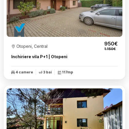
950€
Otopeni, Central
1.150€
Inchiriere vila P+1 | Otopeni
4 camere
3 bai
117mp