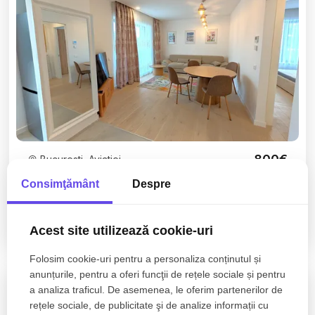
800€
Bucuresti, Aviatiei
2 camere de închiriat – Nusco City Park Faza 2 |
Consimţământ
Despre
Prima închiriere
Acest site utilizează cookie-uri
2 camere
1 baie
55mp
Folosim cookie-uri pentru a personaliza conținutul și
anunțurile, pentru a oferi funcţii de rețele sociale și pentru
a analiza traficul. De asemenea, le oferim partenerilor de
Inchiriat
rețele sociale, de publicitate şi de analize informații cu