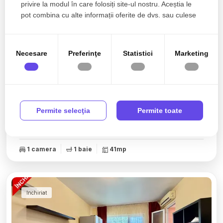
privire la modul în care folosiți site-ul nostru. Aceștia le
pot combina cu alte informații oferite de dvs. sau culese
în urma folosirii serviciilor lor.
Necesare
Preferinţe
Statistici
Marketing
500€
Bucuresti, Aviatiei
Permite selecţia
Permite toate
Garsoniera Aviatiei - Alexandru Serbanescu | 41 Mp
| Decomandata
1 camera
1 baie
41mp
Inchiriat