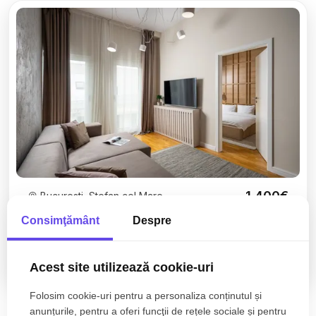
1.400€
Bucuresti, Stefan cel Mare
Penthouse | terasă panoramică 170 mp | 10 min
Consimţământ
Despre
metrou Ștefan cel Mare | Dacia
Acest site utilizează cookie-uri
3 camere
2 bai
74mp
Folosim cookie-uri pentru a personaliza conținutul și
anunțurile, pentru a oferi funcţii de rețele sociale și pentru