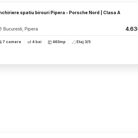
nchiriere spatiu birouri Pipera - Porsche Nord | Clasa A
4.6
Bucuresti, Pipera
7 camere
4 bai
463mp
Etaj 3/5