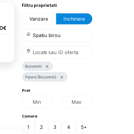
Filtru proprietati
Vanzare
Inchiriere
30€
×
Bucuresti
×
Pipera (Bucuresti)
Pret
Camere
1
2
3
4
5+