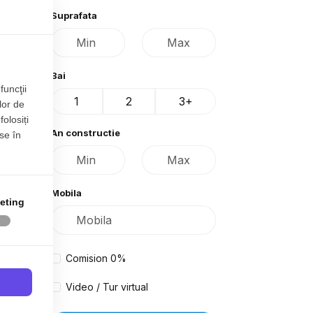
Suprafata
Bai
funcţii
1
2
3+
lor de
folosiți
An constructie
se în
Mobila
eting
Comision 0%
Video / Tur virtual