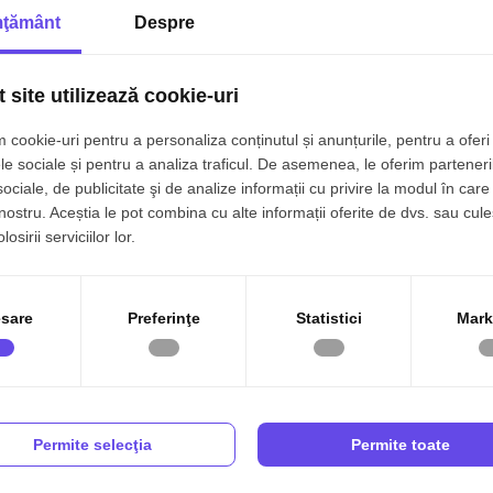
ţământ
Despre
 site utilizează cookie-uri
 cookie-uri pentru a personaliza conținutul și anunțurile, pentru a oferi 
le sociale și pentru a analiza traficul. De asemenea, le oferim parteneri
sociale, de publicitate şi de analize informații cu privire la modul în care 
 nostru. Aceștia le pot combina cu alte informații oferite de dvs. sau cule
osirii serviciilor lor.
sare
Preferinţe
Statistici
Mark
Permite selecţia
Permite toate