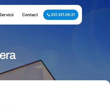
Servicii
Contact
021.321.09.21
pera