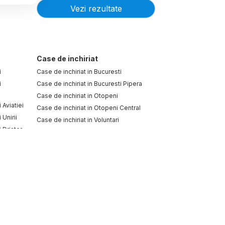
Vezi rezultate
Case de inchiriat
i
Case de inchiriat in Bucuresti
i
Case de inchiriat in Bucuresti Pipera
Case de inchiriat in Otopeni
 Aviatiei
Case de inchiriat in Otopeni Central
 Unirii
Case de inchiriat in Voluntari
 Dristor
Case de inchiriat in Voluntari Est
Case de inchiriat in Buftea
i P-ta
Case de inchiriat in Buftea Est
Case de inchiriat in Corbeanca
i
Case de inchiriat in Corbeanca Est
i
i Pipera