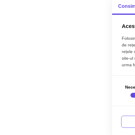
Consim
Acest
Folosim
de rețe
rețele 
site-ul
urma fol
Nece