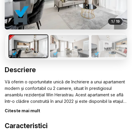
1 / 19
Descriere
Vă oferim o oportunitate unică de închiriere a unui apartament
modern și confortabil cu 2 camere, situat în prestigiosul
ansamblu rezidențial Win Herastrau. Acest apartament se află
într-o clădire construită în anul 2022 și este disponibil la etajul
1/P+5
Citeste mai mult
Apartamentul are o suprafața utilă totală de 60 metri pătrați,
Caracteristici
oferind suficient spațiu pentru o viață confortabilă