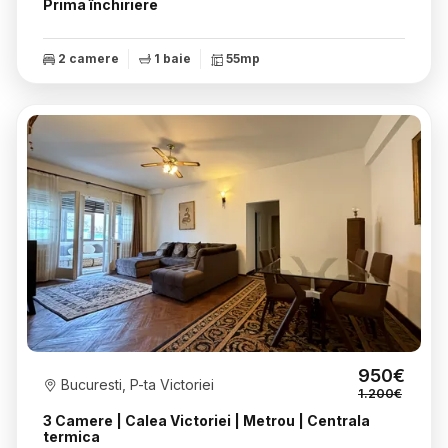
Prima închiriere
2 camere
1 baie
55mp
950€
Bucuresti, P-ta Victoriei
1.200€
3 Camere | Calea Victoriei | Metrou | Centrala
termica