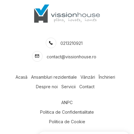
Apartamente de inchiriat in Bucuresti Straulesti
Apartamente de inchiriat in Bucuresti Romana
Apartamente de inchiriat in Bucuresti P-ta Alba Iulia
Apartamente de inchiriat in Bucuresti Tineretului
Numar de camere apartamente de inchiriat
0213210921
Apartamente de inchiriat 1 camera
Apartamente de inchiriat 2 camere
contact@vissionhouse.ro
Apartamente de inchiriat 3 camere
Apartamente de inchiriat 4 camere
Apartamente de inchiriat 5 camere
Acasă
Ansambluri rezidentiale
Vânzări
Închirieri
Apartamente de inchiriat
Despre noi
Servicii
Contact
Apartamente de inchiriat in Bucuresti
Apartamente de inchiriat in Bucuresti Herastrau
ANPC
Apartamente de inchiriat in Bucuresti Aviatiei
Apartamente de inchiriat in Bucuresti Unirii
Politica de Confidentialitate
Apartamente de inchiriat in Bucuresti Dristor
Politica de Cookie
Apartamente de inchiriat in Otopeni
Apartamente de inchiriat in Bucuresti P-ta Alba Iulia