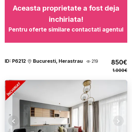
Aceasta proprietate a fost deja
inchiriata!
Pentru oferte similare contactati agentul
ID: P6212
Bucuresti, Herastrau
219
850€
1.000€
Previous
Next