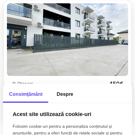
450€
Otopeni
Inchiriere garsoniera Otopeni - Tunari | Imobil 2023
Consimţământ
Despre
| Parcare exterioara
Acest site utilizează cookie-uri
1 camera
1 baie
31mp
Folosim cookie-uri pentru a personaliza conținutul și
anunțurile, pentru a oferi funcţii de rețele sociale și pentru