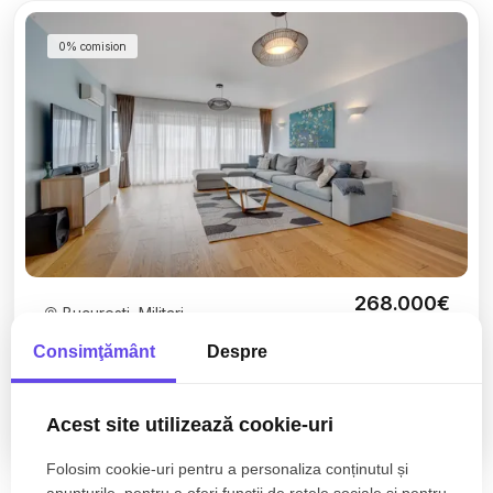
0% comision
268.000€
Bucuresti, Militari
278.000€
Consimţământ
Despre
Penthouse exclusivist | 150 mp | spațiu, lumină și
rafinament la înălțime
Acest site utilizează cookie-uri
4 camere
2 bai
132mp
Folosim cookie-uri pentru a personaliza conținutul și