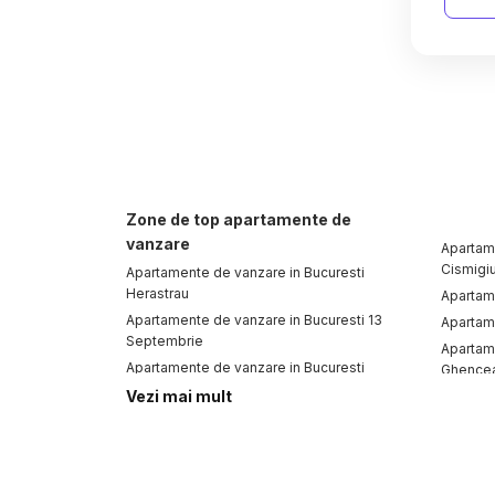
Zone de top apartamente de
vanzare
Apartam
Cismigi
Apartamente de vanzare in Bucuresti
Herastrau
Apartame
Apartamente de vanzare in Bucuresti 13
Apartame
Septembrie
Apartam
Apartamente de vanzare in Bucuresti
Ghence
Floreasca
Vezi mai mult
Apartam
Apartamente de vanzare in Bucuresti P-ta
Domenii
Alba Iulia
Apartamente de vanzare in Bucuresti Militari
Apartamente de vanzare
Case d