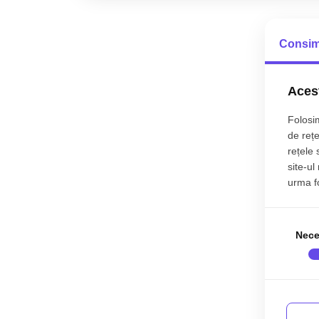
Consim
Acest
Folosim
de rețe
rețele 
site-ul
urma fol
Nece