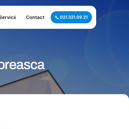
Servicii
Contact
021.321.09.21
loreasca