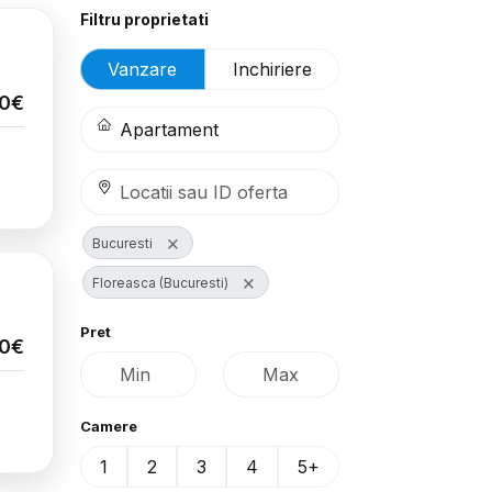
Filtru proprietati
Vanzare
Inchiriere
00€
×
Bucuresti
×
Floreasca (Bucuresti)
Pret
00€
Camere
1
2
3
4
5+