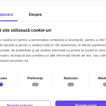
ţământ
Despre
 site utilizează cookie-uri
 cookie-uri pentru a personaliza conținutul și anunțurile, pentru a oferi 
le sociale și pentru a analiza traficul. De asemenea, le oferim parteneri
sociale, de publicitate şi de analize informații cu privire la modul în care 
 nostru. Aceștia le pot combina cu alte informații oferite de dvs. sau cule
osirii serviciilor lor.
sare
Preferinţe
Statistici
Mark
Permite selecţia
Permite toate