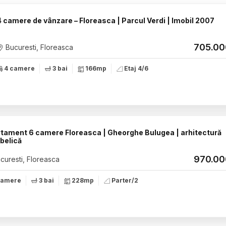
4 camere de vânzare – Floreasca | Parcul Verdi | Imobil 2007
705.0
Bucuresti, Floreasca
4 camere
3 bai
166mp
Etaj 4/6
tament 6 camere Floreasca | Gheorghe Bulugea | arhitectură
rbelică
970.0
curesti, Floreasca
camere
3 bai
228mp
Parter/2