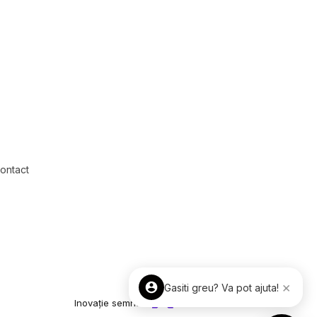
Spatii birouri de vanzare in Otopeni
an
Spatii birouri de vanzare in Otopeni
tral
ontact
×
Gasiti greu? Va pot ajuta!
Inovație semnată
ImmoFlux