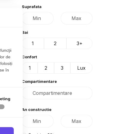
Suprafata
Bai
1
2
3+
funcţii
lor de
Confort
folosiți
1
2
3
Lux
se în
Compartimentare
eting
An constructie