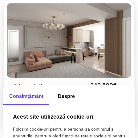
242.500€
Bucuresti, Unirii
+ TVA
Apartament 3 camere | Unirii - Piata Alba Iulia |
Consimţământ
Despre
Imobil 2025
Acest site utilizează cookie-uri
3 camere
2 bai
71.30mp
Folosim cookie-uri pentru a personaliza conținutul și
anunțurile, pentru a oferi funcţii de rețele sociale și pentru