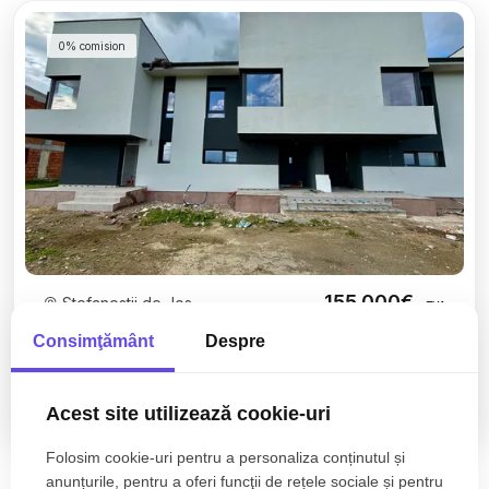
0% comision
155.000€
Stefanestii de Jos
+ TVA
Vile Insiruite P+1 în Ștefăneștii de Jos – GreenDale
Consimţământ
Despre
Residence 2026
Acest site utilizează cookie-uri
4 camere
3 bai
103mp
Folosim cookie-uri pentru a personaliza conținutul și
anunțurile, pentru a oferi funcţii de rețele sociale și pentru