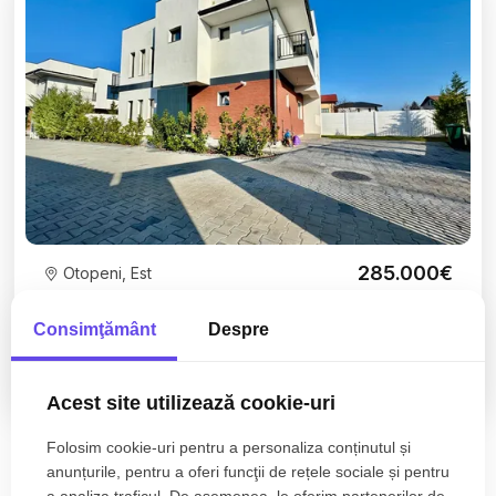
285.000€
Otopeni, Est
Vilă individuală P+1 de vânzare | Otopeni | Imobil
2025
Consimţământ
Despre
4 camere
3 bai
131mp
Acest site utilizează cookie-uri
Folosim cookie-uri pentru a personaliza conținutul și
anunțurile, pentru a oferi funcţii de rețele sociale și pentru
a analiza traficul. De asemenea, le oferim partenerilor de