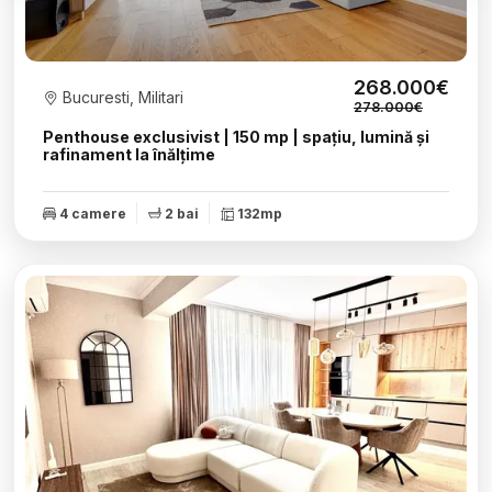
268.000€
Bucuresti, Militari
278.000€
Penthouse exclusivist | 150 mp | spațiu, lumină și
rafinament la înălțime
4 camere
2 bai
132mp