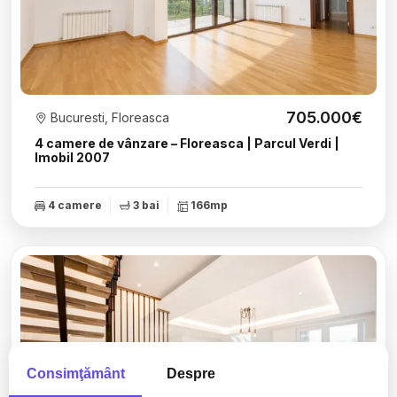
705.000€
Bucuresti, Floreasca
4 camere de vânzare – Floreasca | Parcul Verdi |
Imobil 2007
4 camere
3 bai
166mp
Consimţământ
Despre