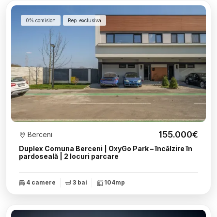
0% comision
Rep. exclusiva
155.000€
Berceni
Duplex Comuna Berceni | OxyGo Park – încălzire în
pardoseală | 2 locuri parcare
4 camere
3 bai
104mp