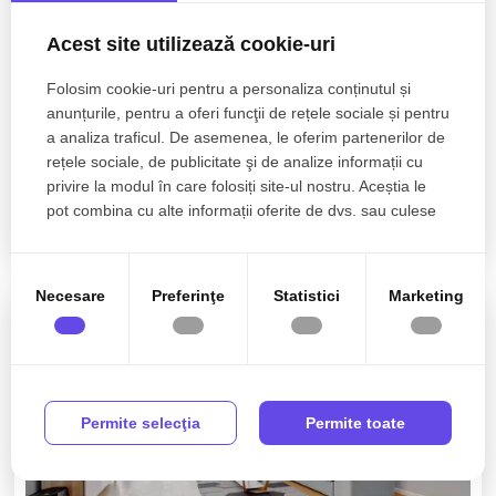
Acest site utilizează cookie-uri
Folosim cookie-uri pentru a personaliza conținutul și
anunțurile, pentru a oferi funcţii de rețele sociale și pentru
250.000€
Bucuresti, Ghencea
a analiza traficul. De asemenea, le oferim partenerilor de
Vanzare penthouse Ghencea | Complex New
rețele sociale, de publicitate şi de analize informații cu
Residence | 2 locuri de parcare
privire la modul în care folosiți site-ul nostru. Aceștia le
pot combina cu alte informații oferite de dvs. sau culese
4 camere
3 bai
160mp
în urma folosirii serviciilor lor.
Necesare
Preferinţe
Statistici
Marketing
0% comision
Permite selecţia
Permite toate