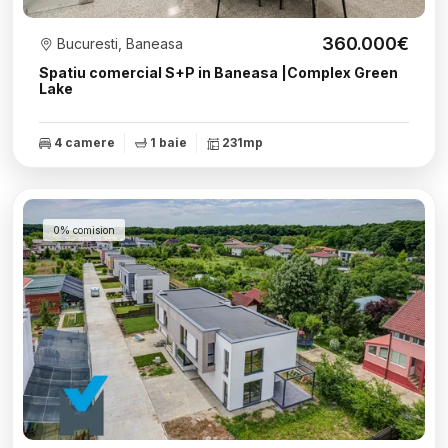
360.000€
Bucuresti, Baneasa
Spatiu comercial S+P in Baneasa |Complex Green
Lake
4 camere
1 baie
231mp
0% comision