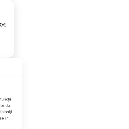
00€
 TVA
funcţii
lor de
folosiți
se în