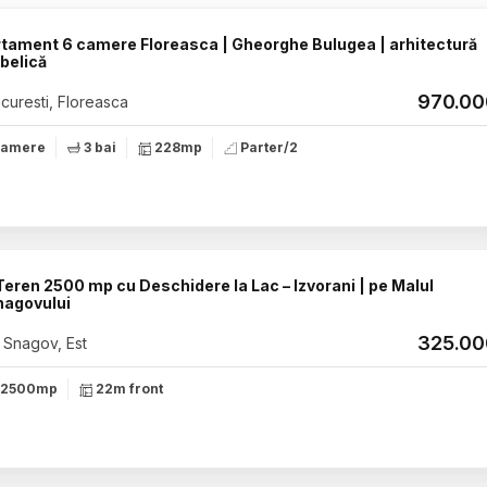
tament 6 camere Floreasca | Gheorghe Bulugea | arhitectură
rbelică
970.0
curesti, Floreasca
camere
3 bai
228mp
Parter/2
eren 2500 mp cu Deschidere la Lac – Izvorani | pe Malul
nagovului
325.0
Snagov, Est
2500mp
22m front