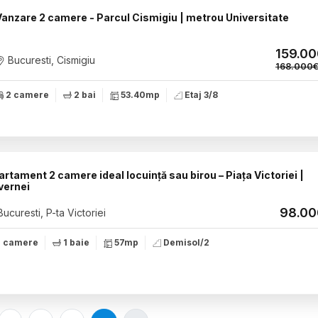
Vanzare 2 camere - Parcul Cismigiu | metrou Universitate
159.0
Bucuresti, Cismigiu
168.000
2 camere
2 bai
53.40mp
Etaj 3/8
rtament 2 camere ideal locuință sau birou – Piața Victoriei |
vernei
98.0
ucuresti, P-ta Victoriei
 camere
1 baie
57mp
Demisol/2