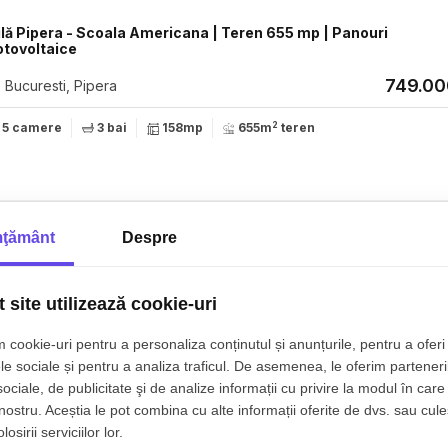
icana | Teren 655 mp | Panouri
otovoltaice
749.0
Bucuresti, Pipera
2
5 camere
3 bai
158mp
655m
teren
ţământ
Despre
partament 3 camere | Unirii - Piata Alba Iulia | Imobil 2025
 site utilizează cookie-uri
242.500€
Bucuresti, Unirii
+
 cookie-uri pentru a personaliza conținutul și anunțurile, pentru a oferi 
3 camere
2 bai
71.30mp
Etaj 2/10
le sociale și pentru a analiza traficul. De asemenea, le oferim parteneri
sociale, de publicitate şi de analize informații cu privire la modul în care 
 nostru. Aceștia le pot combina cu alte informații oferite de dvs. sau cule
osirii serviciilor lor.