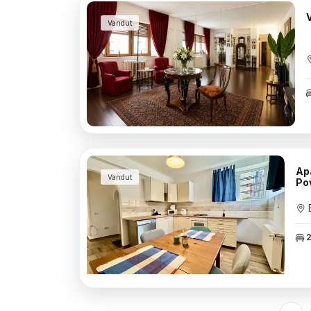
Vandut
Apa
Vandut
Po
B
2