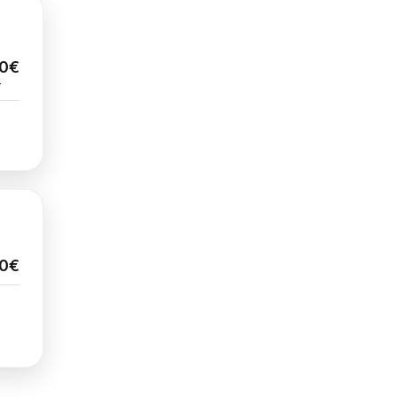
00€
€
00€