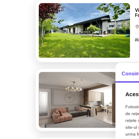
Vilă Pipera - Scoala Amer
F
Consim
A
Acest
Folosim
de rețe
rețele 
site-ul
urma fol