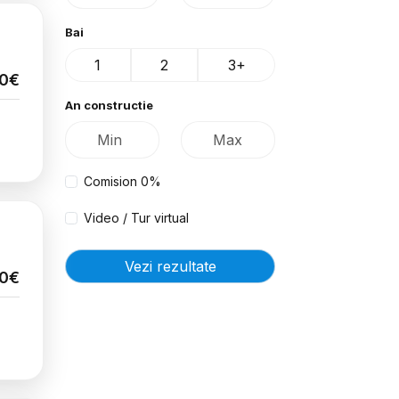
Bai
1
2
3+
00€
An constructie
Comision 0%
Video / Tur virtual
Vezi rezultate
00€