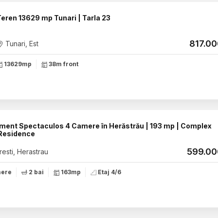
Teren 13629 mp Tunari | Tarla 23
817.0
Tunari, Est
13629mp
38m front
ment Spectaculos 4 Camere în Herăstrău | 193 mp | Complex
Residence
599.0
esti, Herastrau
mere
2 bai
163mp
Etaj 4/6