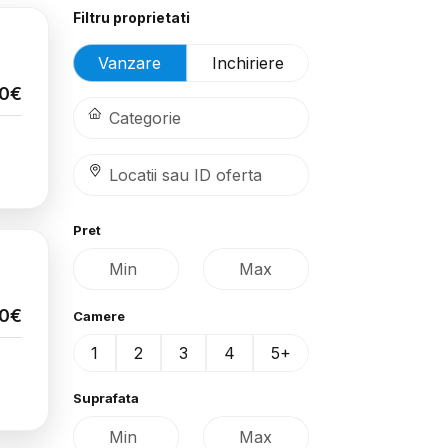
Filtru proprietati
Vanzare
Inchiriere
00€
Pret
00€
Camere
1
2
3
4
5+
Suprafata