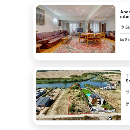
Apar
inte
Bu
6 
TT
S