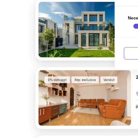
Nece
0% comision
Rep. exclusiva
Vandut