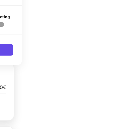
eting
 TVA
00€