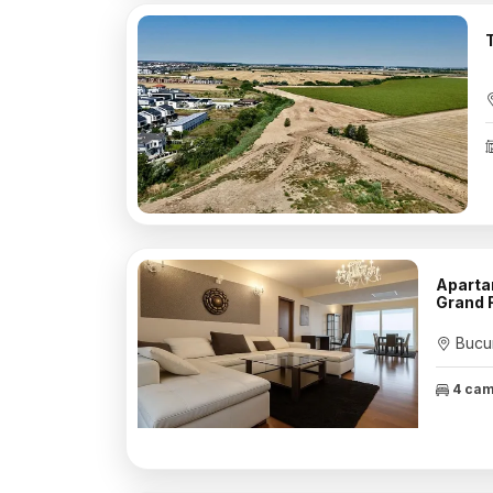
Aparta
Grand 
Bucur
4 ca