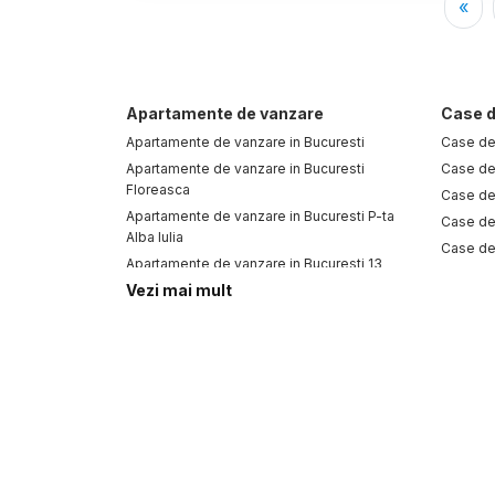
«
Apartamente de vanzare
Case d
Apartamente de vanzare in Bucuresti
Case de 
Apartamente de vanzare in Bucuresti
Case de 
Floreasca
Case de
Apartamente de vanzare in Bucuresti P-ta
Case de 
Alba Iulia
Case de
Apartamente de vanzare in Bucuresti 13
Case de
Septembrie
Vezi mai mult
Case de 
Apartamente de vanzare in Bucuresti
Case de
Herastrau
Case de 
Apartamente de vanzare in Bucuresti
Cismigiu
Case de
Apartamente de vanzare in Bucuresti Unirii
Apartamente de vanzare in Bucuresti Pipera
Apartamente de vanzare in Bucuresti
Ghencea