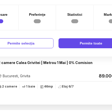
Vila Pipera | Ansamblul La Maison Jardins | Constructie 2025
sare
Preferinţe
Statistici
Mark
990€
Bucuresti, Pipera
+
2
6 camere
4 bai
266mp
470m
teren
Permite selecţia
Permite toate
2 camere Calea Grivitei | Metrou 1 Mai | 0% Comision
89.0
Bucuresti, Grivita
2 camere
1 baie
46mp
Etaj 6/7